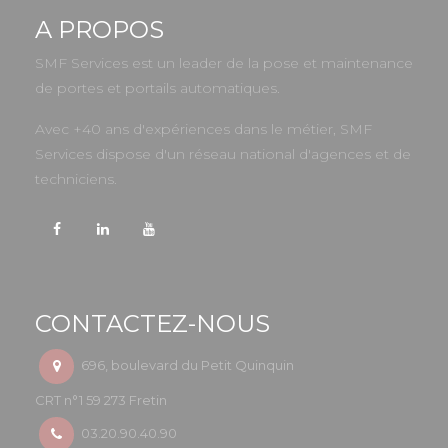
A PROPOS
SMF Services est un leader de la pose et maintenance
de portes et portails automatiques.
Avec +40 ans d'expériences dans le métier, SMF
Services dispose d'un réseau national d'agences et de
techniciens.
CONTACTEZ-NOUS
696, boulevard du Petit Quinquin
CRT n°1 59 273 Fretin
03.20.90.40.90