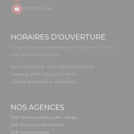
03.20.90.40.91
HORAIRES D'OUVERTURE
Nous sommes joignables par téléphone, mail ou
chat, en heures ouvrées :
Du Lundi au Jeudi : 8h00 -12h & 13h30-17h30
Vendredi: 8h00 -12h & 13h30-16h30
Samedi et Dimanche : Fermeture
NOS AGENCES
SMF Services Lesquin Lille – Siège
SMF Services Calais Littoral
SMF Services Artois