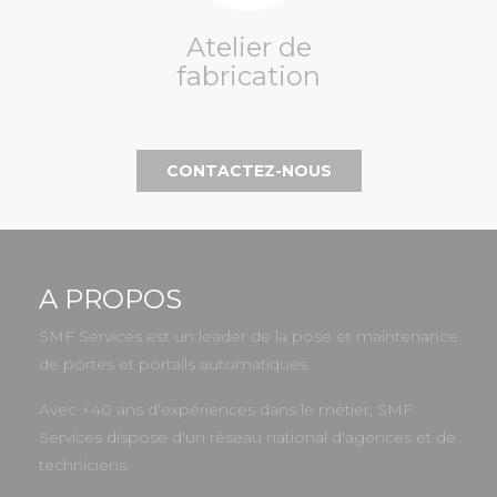
Atelier de
fabrication
CONTACTEZ-NOUS
A PROPOS
SMF Services est un leader de la pose et maintenance
de portes et portails automatiques.
Avec +40 ans d'expériences dans le métier, SMF
Services dispose d'un réseau national d'agences et de
techniciens.