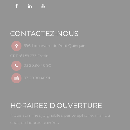
CONTACTEZ-NOUS
696, boulevard du Petit Quinquin
CRT n°1 59 273 Fretin
03.20.90.40.90
03.20.90.40.91
HORAIRES D'OUVERTURE
Nous sommes joignables par téléphone, mail ou
chat, en heures ouvrées :