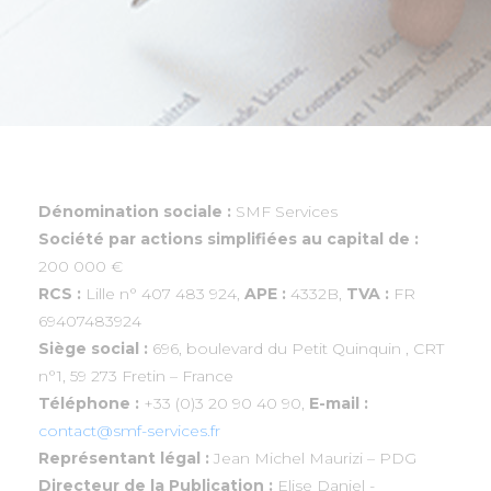
Dénomination sociale :
SMF Services
Société par actions simplifiées au capital de :
200 000 €
RCS :
Lille n° 407 483 924,
APE :
4332B,
TVA :
FR
69407483924
Siège social :
696, boulevard du Petit Quinquin , CRT
n°1, 59 273 Fretin – France
Téléphone :
+33 (0)3 20 90 40 90,
E-mail :
contact@smf-services.fr
Représentant légal :
Jean Michel Maurizi – PDG
Directeur de la Publication :
Elise Daniel -