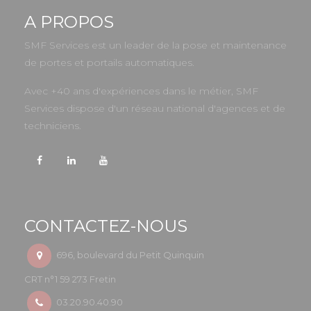
A PROPOS
SMF Services est un leader de la pose et maintenance
de portes et portails automatiques.
Avec +40 ans d'expériences dans le métier, SMF
Services dispose d'un réseau national d'agences et de
techniciens.
CONTACTEZ-NOUS
696, boulevard du Petit Quinquin
CRT n°1 59 273 Fretin
03.20.90.40.90