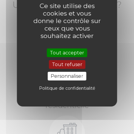
Une demande de devis ?
Ce site utilise des
cookies et vous
donne le contrôle sur
NOUS CONTACTER
ceux que vous
souhaitez activer
Tout accepter
Tout refuser
Personnaliser
Politique de confidentialité
Fermeture
résidentielle