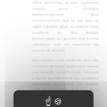
d’être conformes, ils sont également
conçus pour s’intégrer
harmonieusement dans
l’environnement. Que ce soit dans un
cadre industriel, privé, ou collectif, nous
travaillons sur des designs
personnalisés qui ajoutent une touche
esthétique tout en respectant les
normes de sécurité.
Nos escaliers sont construits avec des
matériaux de haute qualité pour assurer
une durabilité exceptionnelle. Résistant
à l’usure quotidienne et aux conditions
industrielles rigoureuses, nos escaliers
sont un investissement qui résiste à
l’épreuve du temps.