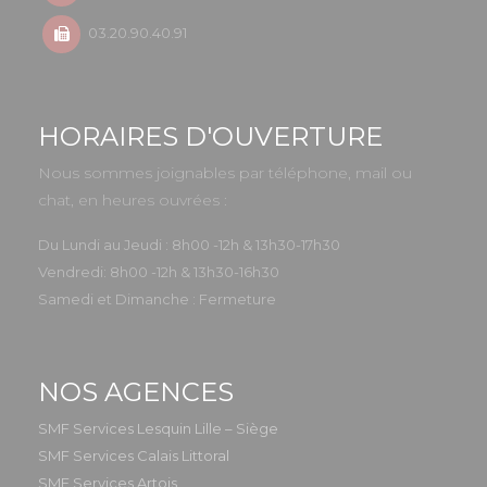
03.20.90.40.91
HORAIRES D'OUVERTURE
Nous sommes joignables par téléphone, mail ou
chat, en heures ouvrées :
Du Lundi au Jeudi : 8h00 -12h & 13h30-17h30
Vendredi: 8h00 -12h & 13h30-16h30
Samedi et Dimanche : Fermeture
NOS AGENCES
SMF Services Lesquin Lille – Siège
SMF Services Calais Littoral
SMF Services Artois