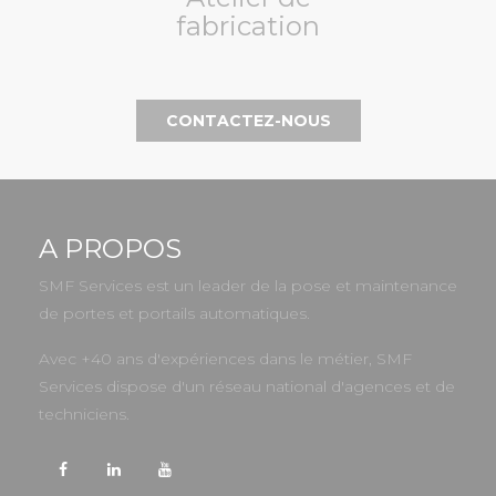
fabrication
CONTACTEZ-NOUS
A PROPOS
SMF Services est un leader de la pose et maintenance
de portes et portails automatiques.
Avec +40 ans d'expériences dans le métier, SMF
Services dispose d'un réseau national d'agences et de
techniciens.