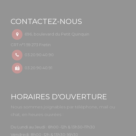
CONTACTEZ-NOUS
696, boulevard du Petit Quinquin
CRT n°1 59 273 Fretin
03.20.90.40.90
03.20.90.40.91
HORAIRES D'OUVERTURE
Nous sommes joignables par téléphone, mail ou
chat, en heures ouvrées :
Du Lundi au Jeudi : 8h00 -12h & 13h30-17h30
Vendredi: 8h00 -12h & 13h30-16h30