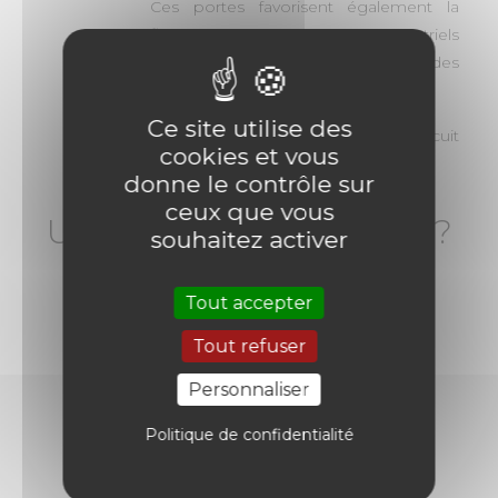
Ces portes favorisent également la
fluidité des processus industriels
(circulation sécurisée et efficace des
véhicules).
Ce site utilise des
Enfin ces portes sont issues d'un circuit
cookies et vous
de fabrication 100% français.
donne le contrôle sur
ceux que vous
Une demande de devis ?
souhaitez activer
NOUS CONTACTER
Tout accepter
Tout refuser
Personnaliser
Politique de confidentialité